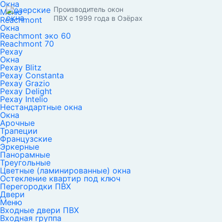
Окна
Производитель окон
Меню
ПВХ с 1999 года в Озёрах
Reachmont
Окна
Reachmont эко 60
Reachmont 70
Рехау
Окна
Рехау Blitz
Рехау Constanta
Рехау Grazio
Рехау Delight
Рехау Intelio
Нестандартные окна
Окна
Арочные
Трапеции
Французские
Эркерные
Панорамные
Треугольные
Цветные (ламинированные) окна
Остекление квартир под ключ
Перегородки ПВХ
Двери
Меню
Входные двери ПВХ
Входная группа