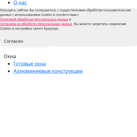
О нас
Наши работы
Пользуясь сайтом, Вы соглашаетесь с осуществлением обработки пользовательских
данных с использованием Cookies в соответствии с
Контакты
Политикой обработки персональных данных
и
Согласием на обработку персональных данных
. Вы можете запретить сохранение
Cookies в настройках своего браузера.
Согласен
Окна
Готовые окна
Аллюминиевые конструкции
Балконы и лоджии
Коттеджи и дачи
Двери
Комплектующие
Информация
Пользовательское соглашение
Контакты