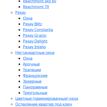
Reachmont эко 60
Reachmont 70
Рехау
Окна
Рехау Blitz
Рехау Constanta
Рехау Grazio
Рехау Delight
Рехау Intelio
Нестандартные окна
Окна
Арочные
Трапеции
Французские
Эркерные
Панорамные
Треугольные
Цветные (ламинированные) окна
Остекление квартир под ключ