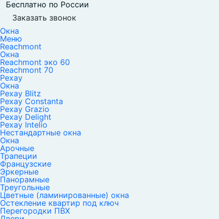
Бесплатно по России
Заказать звонок
Окна
Меню
Reachmont
Окна
Reachmont эко 60
Reachmont 70
Рехау
Окна
Рехау Blitz
Рехау Constanta
Рехау Grazio
Рехау Delight
Рехау Intelio
Нестандартные окна
Окна
Арочные
Трапеции
Французские
Эркерные
Панорамные
Треугольные
Цветные (ламинированные) окна
Остекление квартир под ключ
Перегородки ПВХ
Двери