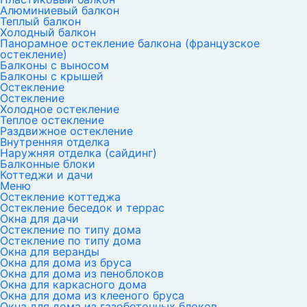
Алюминиевый балкон
Теплый балкон
Холодный балкон
Панорамное остекление балкона (французское
остекление)
Балконы с выносом
Балконы с крышей
Остекление
Остекление
Холодное остекление
Теплое остекление
Раздвижное остекление
Внутренняя отделка
Наружняя отделка (сайдинг)
Балконные блоки
Коттеджи и дачи
Меню
Остекление коттеджа
Остекление беседок и террас
Окна для дачи
Остекление по типу дома
Остекление по типу дома
Окна для веранды
Окна для дома из бруса
Окна для дома из пеноблоков
Окна для каркасного дома
Окна для дома из клееного бруса
Окна для дома из газобетонных блоков